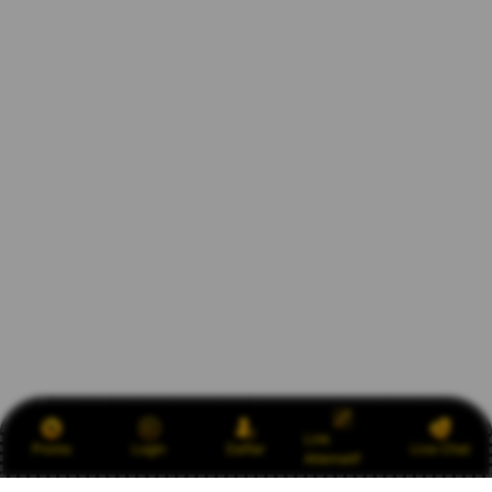
Link
Promo
Login
Daftar
Live Chat
Alternatif