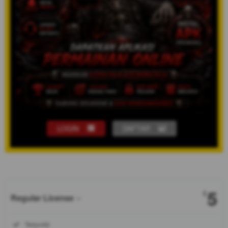
LOGIN
DAFTAR
Show More
5
$
Regular License
Regular
Included:
Terjun4d