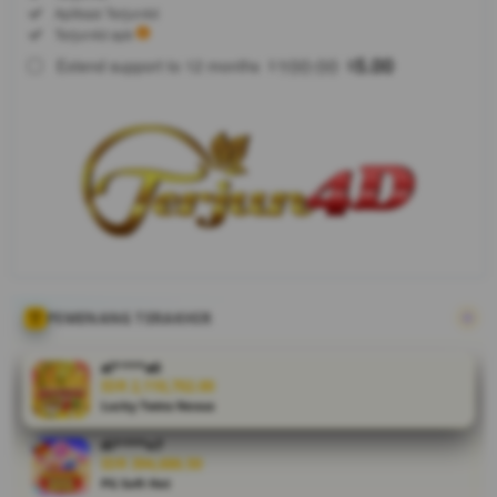
License
Included:
Aplikasi Terjun4d
SELECTED
Included:
Terjun4d apk
88
$
100.00
5.00
Extend support to 12 months
$
$
Terjun4d
merupakan
tempat
penyedia
permainan
online
dengan
sistem
terbaik
yang dapa
anda instal
PEMENANG TERAKHIR
di
beberapa
al****a0
platform
IDR 2,110,702.00
Lucky Twins Nexus
seperti
playstore
di****n7
hingga app
IDR 394,686.50
store.
PG Soft Hot