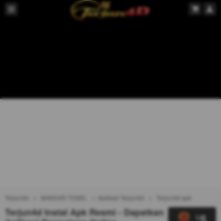
Terjun4d
BANDAR TOGEL
Aplikasi Terjun4d
Terjun4d apk
Terjun4d Instal Apk Resmi - Dapatkan
5
$