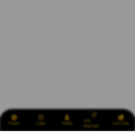
Link
Promo
Login
Daftar
Live Chat
Alternatif