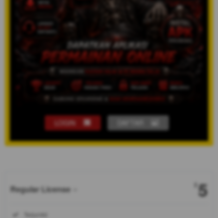
LOGIN
DAFTAR
Show More
5
$
Regular License
Regular
Included:
Terjun4d