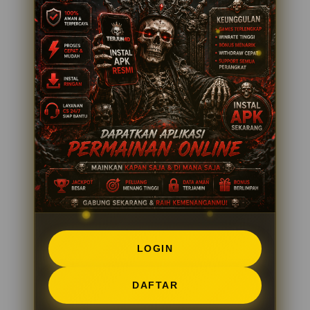
LOGIN
DAFTAR