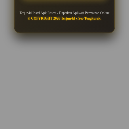
Terjun4d Instal Apk Resmi - Dapatkan Aplikasi Permainan Online
© COPYRIGHT 2026 Terjun4d x Seo Tengkorak.