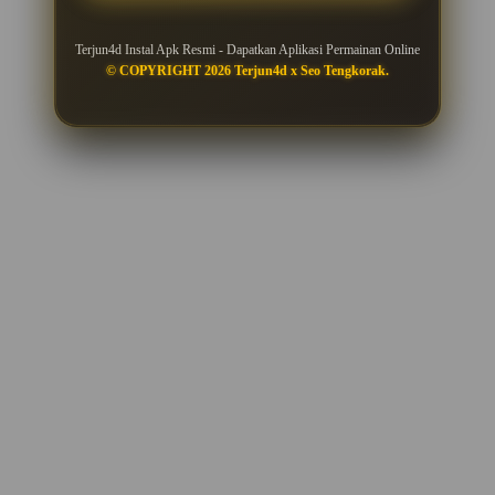
Terjun4d Instal Apk Resmi - Dapatkan Aplikasi Permainan Online
© COPYRIGHT 2026 Terjun4d x Seo Tengkorak.