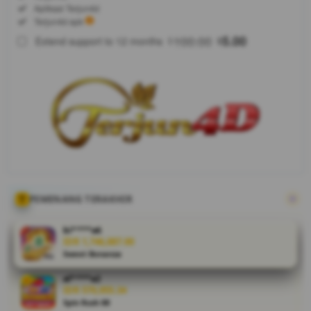
License
Included:
Aplikasi Terjun4d
SELECTED
Included:
Terjun4d apk
88
$
100.00
5.00
Extend support to 12 months
$
$
Terjun4d
merupakan
tempat
penyedia
permainan
online
dengan
sistem
terbaik
yang dapa
anda instal
PEMENANG TERAKHIR
di
beberapa
bi****a6
platform
IDR 1,746,887.00
Sweet Bonanza
seperti
playstore
al****a2
hingga app
IDR 570,955.34
store.
Spin Rush 88