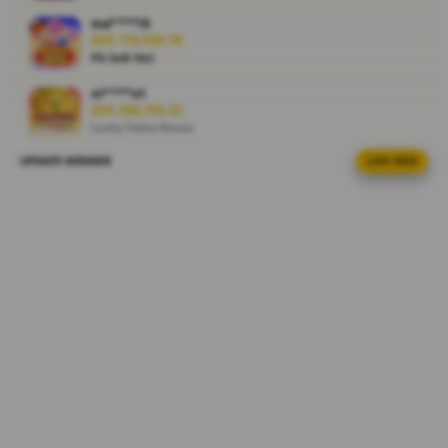
ma****i9
V
IDR 716,539.78
i
PG Soft Hot
e
w
ni****o1
IDR 298,743.22
l
Lucky Twins Nexus
i
c
UPDATE WINNER
LIVE FEED
at****r8
e
IDR 1,453,577.92
n
Sweet Bonanza
s
di****n4
e
IDR 973,312.12
d
Sweet Bonanza
e
t
sa****a0
IDR 1,543,769.72
a
Sweet Bonanza
i
l
sa****a6
s
IDR 1,125,130.20
Gates of Olympus