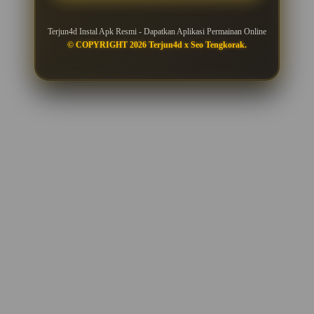
Terjun4d Instal Apk Resmi - Dapatkan Aplikasi Permainan Online
© COPYRIGHT 2026 Terjun4d x Seo Tengkorak.