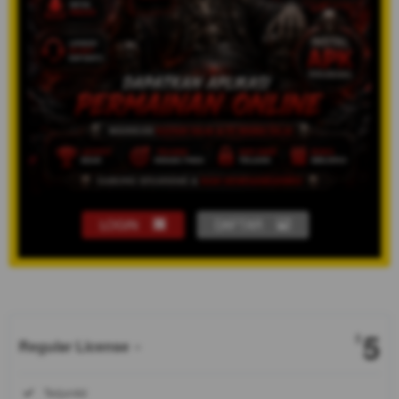
LOGIN
DAFTAR
Show More
5
$
Regular License
Regular
Included:
Terjun4d