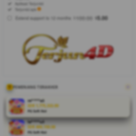
License
Included:
Aplikasi Terjun4d
SELECTED
Included:
Terjun4d apk
88
$
100.00
5.00
Extend support to 12 months
$
$
Terjun4d
merupakan
tempat
penyedia
permainan
online
dengan
sistem
terbaik
yang dapa
anda instal
PEMENANG TERAKHIR
di
beberapa
re****a3
platform
IDR 1,775,333.00
PG Soft Hot
seperti
playstore
la****u3
hingga app
IDR 469,158.08
store.
PG Soft Hot