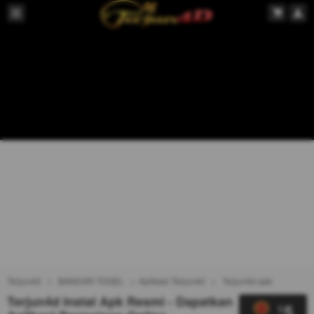
Terjun4d
BANDAR TOGEL
Aplikasi Terjun4d
Terjun4d apk
Terjun4d Instal Apk Resmi - Dapatkan
5
$