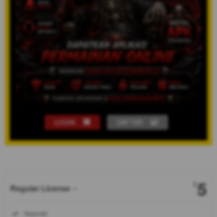
LOGIN
DAFTAR
Show More
5
$
Regular License
Regular
Included:
Terjun4d