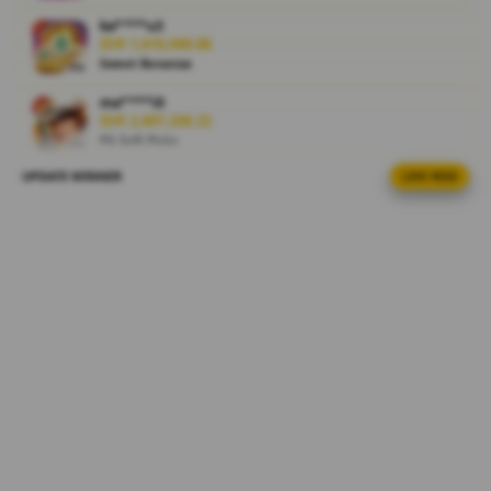
ka****u3
V
IDR 1,610,949.86
i
Sweet Bonanza
e
w
ma****i0
IDR 2,007,336.22
l
PG Soft Picks
i
c
UPDATE WINNER
LIVE FEED
at****r9
e
IDR 554,428.24
n
PG Soft Picks
s
ri****o1
e
IDR 1,839,403.50
d
Spin Rush 88
e
t
la****u2
IDR 223,317.16
a
Mahjong Ways Black
i
l
vi****o3
s
IDR 1,892,225.44
PG Soft Picks