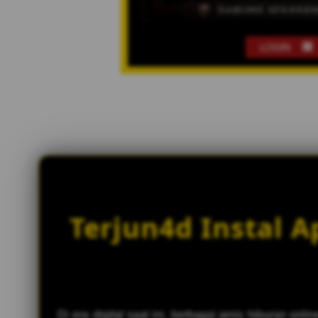
LOGIN
Terjun4d Instal 
Di era digital saat ini, berbagai jenis hiburan o