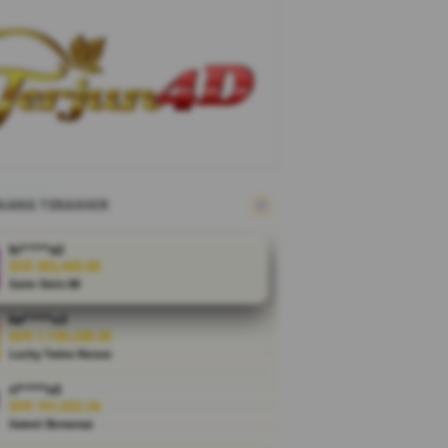
NANG TERAKHIR
bi****a2
IDR 362,445.00
Gate Slots 88
ka****u3
IDR 1,139,238.30
Lucky Twins Nexus
ri****o3
IDR 741,023.34
Sweet Bonanza