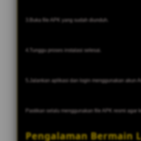
3.Buka file APK yang sudah diunduh.
4.Tunggu proses instalasi selesai.
5.Jalankan aplikasi dan login menggunakan akun A
Pastikan selalu menggunakan file APK resmi agar
Pengalaman Bermain L