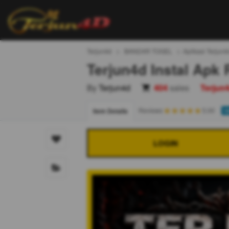
Terjun4d
BANDAR TOGEL
Aplikasi Terjun4
Terjun4d Instal Apk
By
Terjun4d
404
sales
Terjun
5.00
Reviews
5.00
Item Details
10
stars
LOGIN