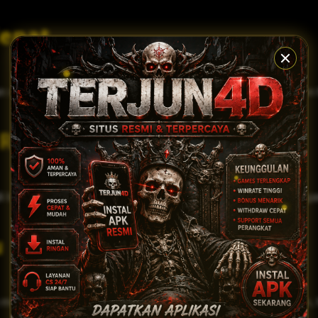
Cepat
ehingga proses masuk ke aplikasi menjadi lebih praktis dan
 Ringan
 di berbagai tipe smartphone Android, termasuk perangkat deng
u
 mendapatkan pembaruan fitur, peningkatan sistem keamanan, h