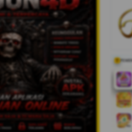
V
i
e
w
l
i
c
e
n
PEME
s
e
d
e
t
a
i
l
s