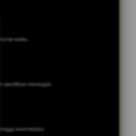
 hemat waktu.
an spesifikasi menengah.
ingga event terbaru.