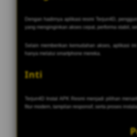
Dengan hadirnya aplikasi resmi Terjun4D, pengguna
yang menginginkan akses cepat, performa stabil, s
Selain memberikan kemudahan akses, aplikasi ini
hanya melalui smartphone mereka.
Inti
Terjun4D Instal APK Resmi menjadi pilihan menar
fitur modern, tampilan responsif, serta proses in
P