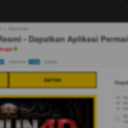
d
Terjun4d apk
 Resmi - Dapatkan Aplikasi Perma
4d apk
Comments
Support
01
17.945
DAFTAR
Regul
Regu
Inc
Ter
Inc
Terj
Apl
Inc
Ter
perm
dapa 
Ex
play
mo