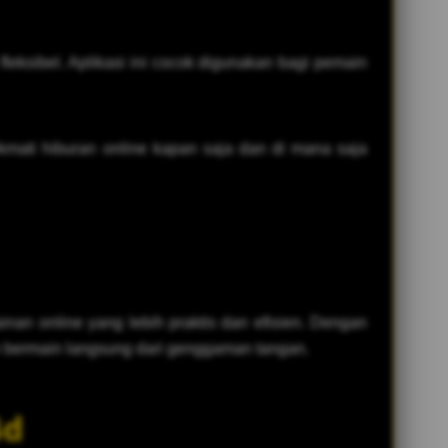
leksibel. Aplikasi ini cocok digunakan bagi pemain
kmati hiburan online kapan saja dan di mana saja
an online yang lebih praktis dan efisien. Dengan
an bermain langsung dari genggaman tangan.
4d