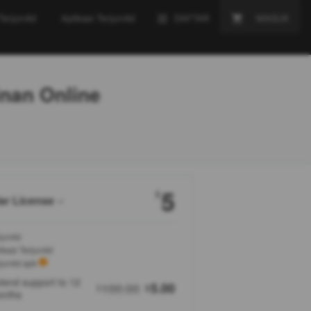
Terjun4d
Aplikasi Terjun4d
DAFTAR
MASUK
inan Online
5
$
ar License
88
lar License
$
SELECTED
luded:
jun4d
luded:
un4d merupakan tempat penyedia
ikasi Terjun4d
luded:
jun4d apk
ainan online dengan sistem terbaik yang
anda instal di beberapa platform seperti
tend support to 12
100.00
5.00
$
$
store hingga app store.
nths