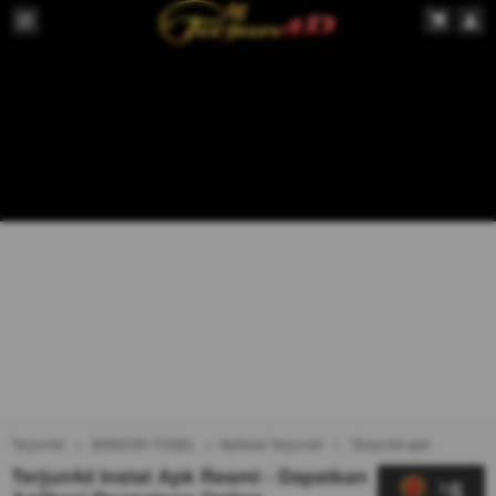
Terjun4d
BANDAR TOGEL
Aplikasi Terjun4d
Terjun4d apk
Terjun4d Instal Apk Resmi - Dapatkan
5
$