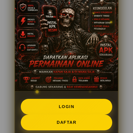
LOGIN
DAFTAR