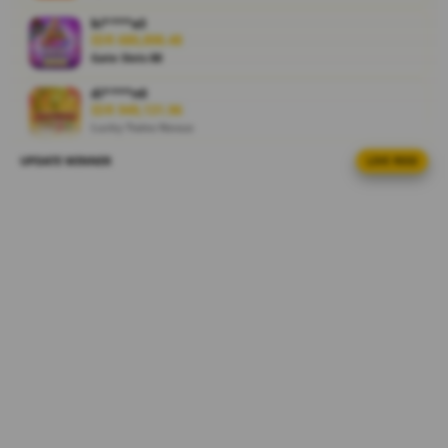
bi****a3
V
IDR 680,898.48
i
Gate Slots 88
e
w
di****n0
IDR 949,131.96
l
Lucky Twins Nexus
i
c
UPDATE WINNER
LIVE FEED
ar****o1
e
IDR 1,177,383.06
n
PG Soft Picks
s
di****n9
e
IDR 404,848.76
d
Spin Rush 88
e
t
at****r1
IDR 1,137,116.96
a
Gate Slots 88
i
l
di****n5
s
IDR 1,506,381.00
Gates of Olympus