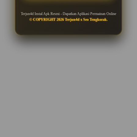
Terjun4d Instal Apk Resmi - Dapatkan Aplikasi Permainan Online
© COPYRIGHT 2026 Terjun4d x Seo Tengkorak.