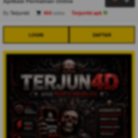
Aplikasi Permainan Online
By
Terjun4d
404
sales
Terjun4d apk
LOGIN
DAFTAR