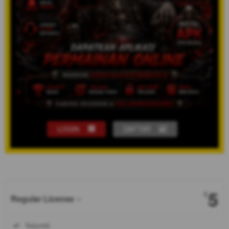
LOGIN
DAFTAR
Show More
5
$
Regular License
Regular
Included:
Terjun4d