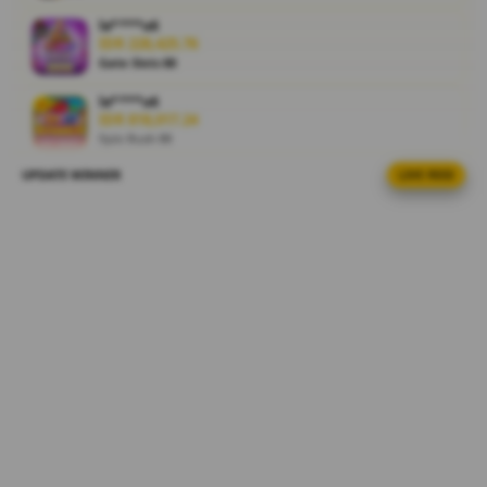
la****u6
V
IDR 228,425.76
i
Gate Slots 88
e
w
la****u6
IDR 818,017.24
l
Spin Rush 88
i
c
UPDATE WINNER
LIVE FEED
fi****o8
e
IDR 833,923.60
n
Spin Rush 88
s
ri****o8
e
IDR 1,242,456.62
d
PG Soft Hot
e
t
at****r3
IDR 1,155,501.36
a
PG Soft Picks
i
l
la****u7
s
IDR 569,586.76
PG Soft Picks