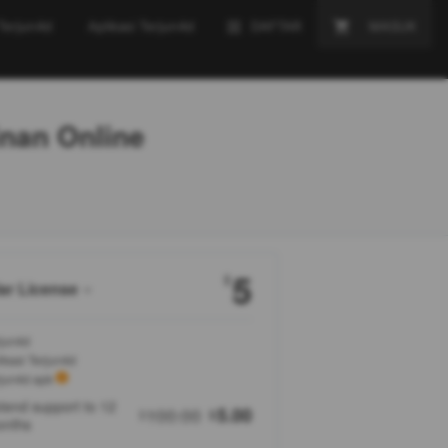
Terjun4d
Aplikasi Terjun4d
DAFTAR
MASUK
inan Online
5
$
ar License
88
lar License
$
SELECTED
luded:
jun4d
luded:
un4d merupakan tempat penyedia
ikasi Terjun4d
luded:
jun4d apk
ainan online dengan sistem terbaik yang
anda instal di beberapa platform seperti
tend support to 12
100.00
5.00
$
$
store hingga app store.
nths