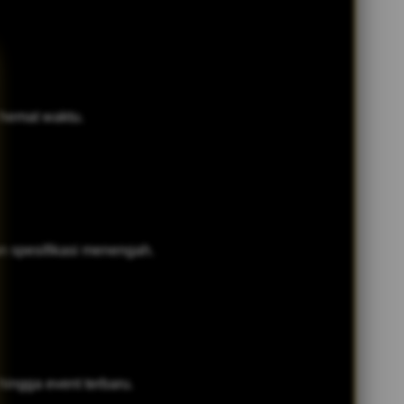
 hemat waktu.
an spesifikasi menengah.
ingga event terbaru.