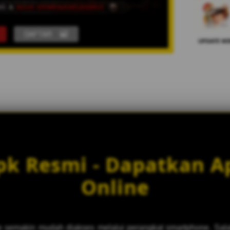
DAFTAR
UPDATE W
Apk Resmi - Dapatkan A
Online
nline semakin mudah diakses melalui perangkat smartphone. Sa