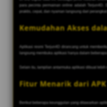
para pecinta permainan online adalah Terjun4D.
praktis, cepat, dan nyaman langsung dari perangka
Kemudahan Akses dala
Aplikasi resmi Terjun4D dirancang untuk memberik
langsung membuka aplikasi hanya dalam beberapa de
Selain itu, tampilan antarmuka aplikasi dibuat l
Fitur Menarik dari AP
Berikut beberapa keunggulan yang ditawarkan aplik