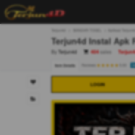
Terjun4d
BANDAR TOGEL
Aplikasi Terjun4
Terjun4d Instal Apk
By
Terjun4d
404
sales
Terjun
5.00
Reviews
5.00
Item Details
10
stars
LOGIN