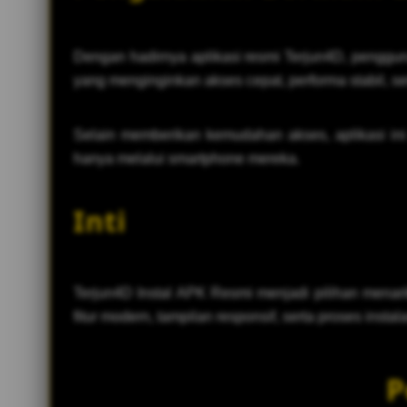
Dengan hadirnya aplikasi resmi Terjun4D, pengguna
yang menginginkan akses cepat, performa stabil, s
Selain memberikan kemudahan akses, aplikasi ini
hanya melalui smartphone mereka.
Inti
Terjun4D Instal APK Resmi menjadi pilihan menar
fitur modern, tampilan responsif, serta proses in
P