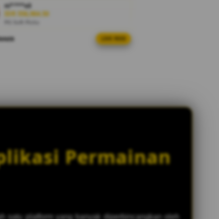
ni****o3
IDR 556,964.50
PG Soft Picks
INNER
LIVE FEED
la****u5
IDR 1,258,088.28
Gate Slots 88
vi****o3
IDR 2,169,090.24
Gate Slots 88
bi****a3
IDR 1,731,927.74
Spin Rush 88
vi****o0
plikasi Permainan
IDR 726,191.18
Gates of Olympus
lah satu platform yang banyak diperbincangkan oleh