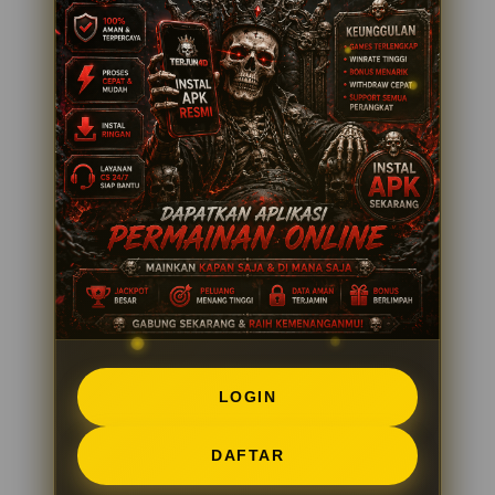
LOGIN
DAFTAR