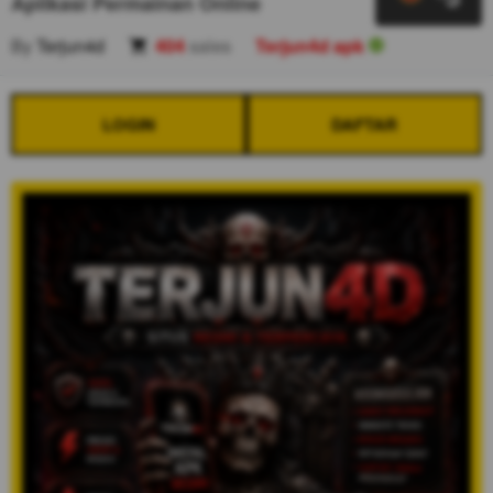
Aplikasi Permainan Online
By
Terjun4d
404
sales
Terjun4d apk
LOGIN
DAFTAR