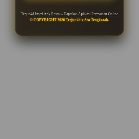
Terjun4d Instal Apk Resmi - Dapatkan Aplikasi Permainan Online
© COPYRIGHT 2026 Terjun4d x Seo Tengkorak.