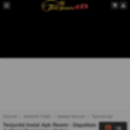
Terjun4d
BANDAR TOGEL
Aplikasi Terjun4d
Terjun4d apk
Terjun4d Instal Apk Resmi - Dapatkan
5
$