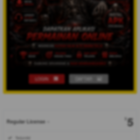
LOGIN
DAFTAR
Show More
5
$
Regular License
Regular
Included:
Terjun4d