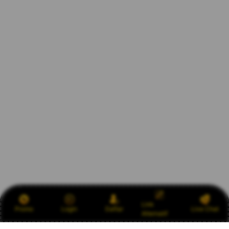
Link
Promo
Login
Daftar
Live Chat
Alternatif