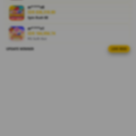
ar****o8
V
IDR 838,318.80
i
Spin Rush 88
e
w
ar****o1
IDR 184,956.74
l
PG Soft Hot
i
c
UPDATE WINNER
LIVE FEED
ra****a0
e
IDR 868,463.64
n
Spin Rush 88
s
ka****u8
e
IDR 1,078,168.80
d
Mahjong Ways Black
e
t
ri****o3
IDR 520,296.56
a
Gate Slots 88
i
l
ri****o7
s
IDR 1,866,870.22
Sweet Bonanza