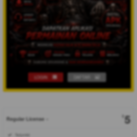
LOGIN
DAFTAR
Show More
5
$
Regular License
Regular
Included:
Terjun4d