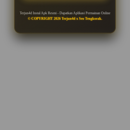
Terjun4d Instal Apk Resmi - Dapatkan Aplikasi Permainan Online
© COPYRIGHT 2026 Terjun4d x Seo Tengkorak.