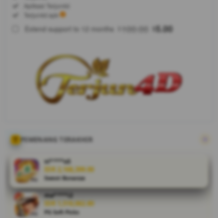
License
Included:
Aplikasi Terjun4d
SELECTED
Included:
Terjun4d apk
88
$
100.00
5.00
Extend support to 12 months
$
$
Terjun4d
merupakan
tempat
penyedia
permainan
online
dengan
sistem
terbaik
yang dapa
anda instal
PEMENANG TERAKHIR
di
beberapa
vi****o3
platform
IDR 2,168,399.00
Sweet Bonanza
seperti
playstore
ma****i2
hingga app
IDR 1,510,062.80
store.
PG Soft Picks