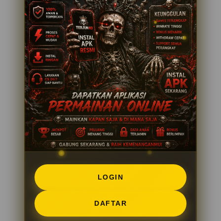
LOGIN
DAFTAR