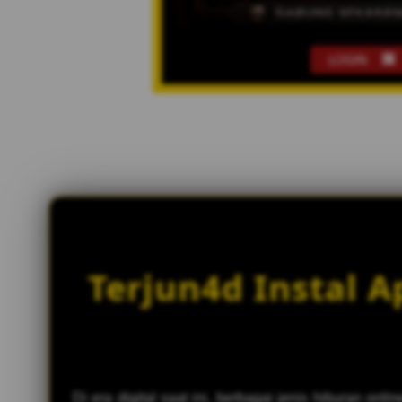
LOGIN
Terjun4d Instal 
Di era digital saat ini, berbagai jenis hiburan o