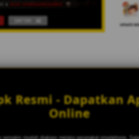
DAFTAR
UPDATE W
Apk Resmi - Dapatkan A
Online
nline semakin mudah diakses melalui perangkat smartphone. Sa