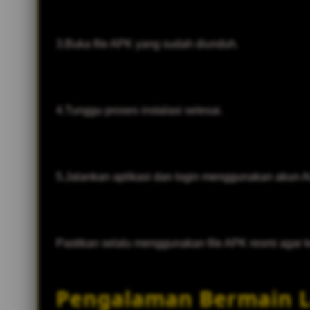
3.Buka file APK yang sudah diunduh.
4.Tunggu proses instalasi selesai.
5.Jalankan aplikasi dan login menggunakan akun A
Pastikan selalu menggunakan file APK resmi agar
Pengalaman Bermain L