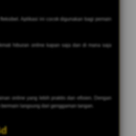
leksibel. Aplikasi ini cocok digunakan bagi pemain
kmati hiburan online kapan saja dan di mana saja
an online yang lebih praktis dan efisien. Dengan
an bermain langsung dari genggaman tangan.
4d