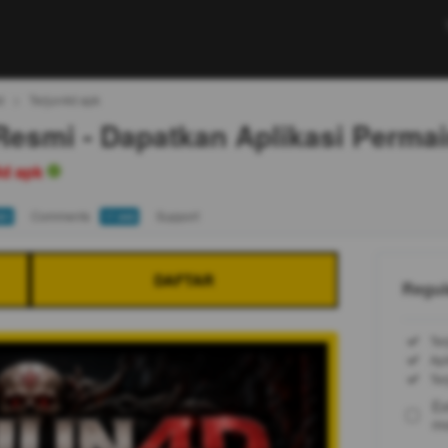
d
Terjun4d apk
 Resmi - Dapatkan Aplikasi Perma
4d apk
Comments
Support
01
17.945
DAFTAR
Regul
Regu
Inc
Ter
Inc
Terj
Apl
Inc
Ter
perm
dapa 
Ex
play
mo