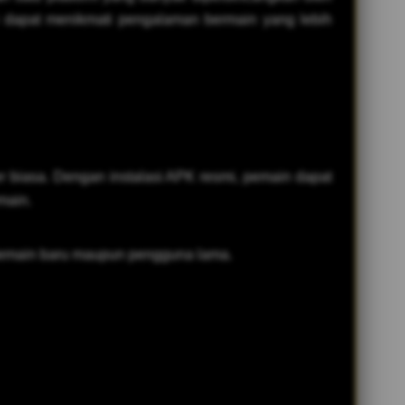
i dapat menikmati pengalaman bermain yang lebih
r biasa. Dengan instalasi APK resmi, pemain dapat
main.
h pemain baru maupun pengguna lama.