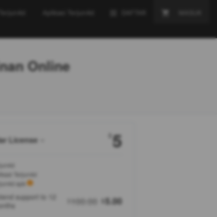
Terjun4d
Aplikasi Terjun4d
DAFTAR
MASUK
inan Online
5
$
ar License
88
lar License
$
SELECTED
luded:
jun4d
luded:
un4d merupakan tempat penyedia
ikasi Terjun4d
luded:
jun4d apk
ainan online dengan sistem terbaik yang
anda instal di beberapa platform seperti
tend support to 12
100.00
5.00
$
$
store hingga app store.
nths