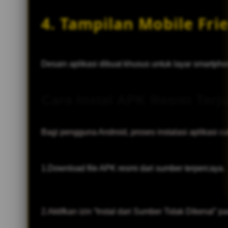
4. Tampilan Mobile Fri
Desain aplikasi dibuat khusus untuk layar smartp
Cara Instal APK Resmi Terj
Bagi pengguna Android, proses instalasi aplikasi c
1.Download file APK resmi dari sumber terpercaya.
2.Aktifkan izin “Instal dari Sumber Tidak Dikenal” 