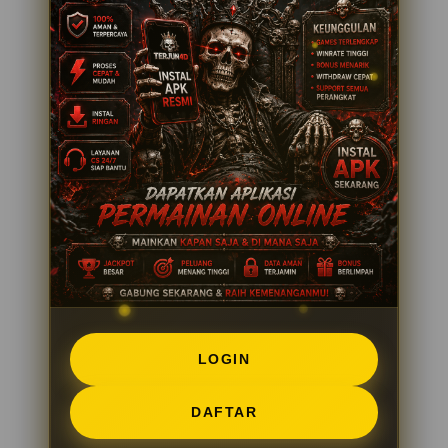
LOGIN
DAFTAR