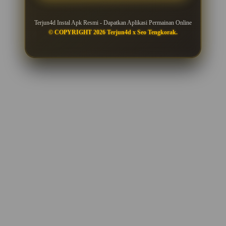
Terjun4d Instal Apk Resmi - Dapatkan Aplikasi Permainan Online
© COPYRIGHT 2026 Terjun4d x Seo Tengkorak.