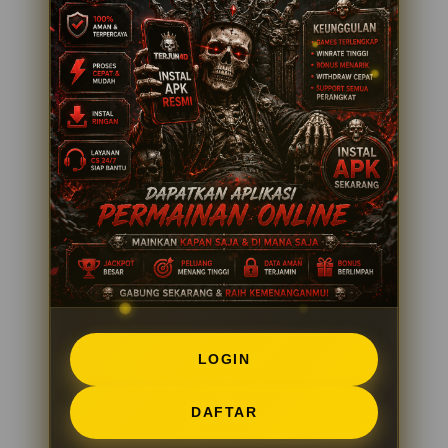
LOGIN
DAFTAR