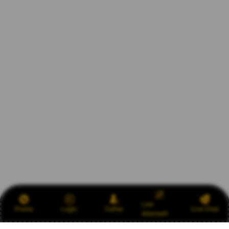
Link
Promo
Login
Daftar
Live Chat
Alternatif