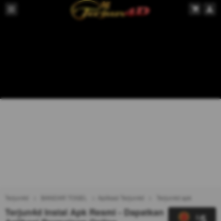
Terjun4d
BANDAR TOGEL
Aplikasi Terjun4d
Terjun4d apk
Terjun4d Instal Apk Resmi - Dapatkan
5
$