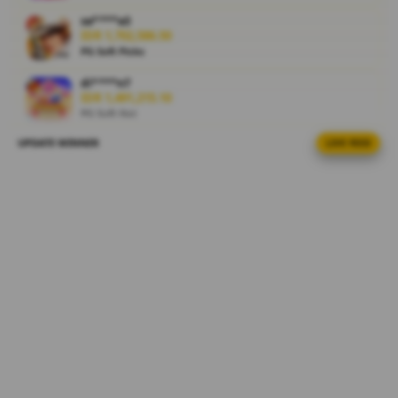
sa****a3
V
IDR 1,702,586.50
i
PG Soft Picks
e
w
di****n7
IDR 1,491,215.10
l
PG Soft Hot
i
c
UPDATE WINNER
LIVE FEED
di****n8
e
IDR 952,149.56
n
Gate Slots 88
s
ri****o4
e
IDR 1,666,136.68
d
Mahjong Ways Black
e
t
di****n1
IDR 1,289,310.60
a
Gates of Olympus
i
l
ri****o0
s
IDR 1,010,096.50
Gates of Olympus