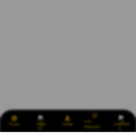
Link
Promo
Login
Daftar
Live Chat
Alternatif