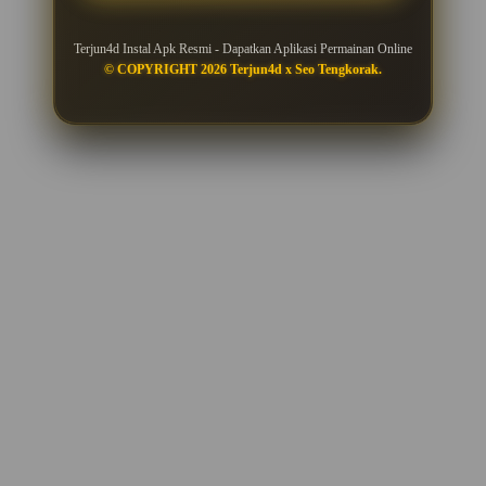
Terjun4d Instal Apk Resmi - Dapatkan Aplikasi Permainan Online
© COPYRIGHT 2026 Terjun4d x Seo Tengkorak.