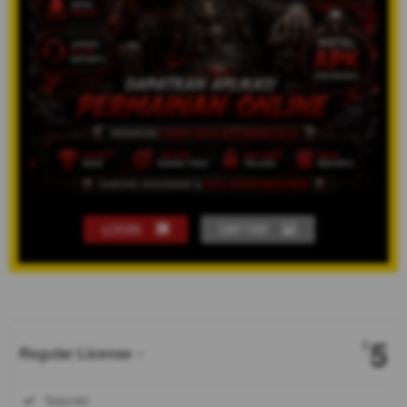
LOGIN
DAFTAR
Show More
5
$
Regular License
Regular
Included:
Terjun4d