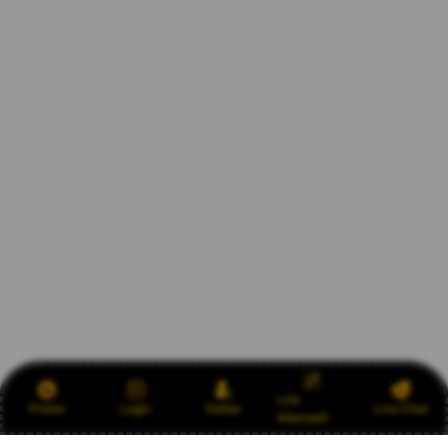
Link
Promo
Login
Daftar
Live Chat
Alternatif