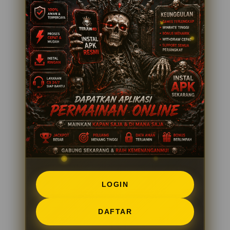
LOGIN
DAFTAR