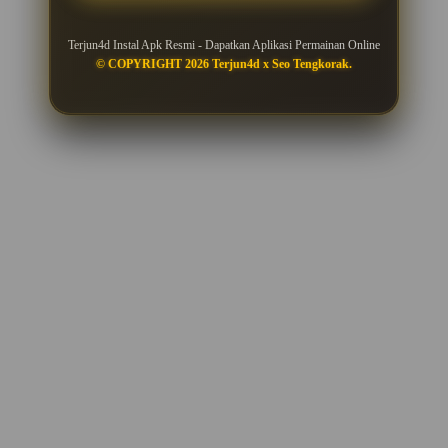
Terjun4d Instal Apk Resmi - Dapatkan Aplikasi Permainan Online
© COPYRIGHT 2026 Terjun4d x Seo Tengkorak.