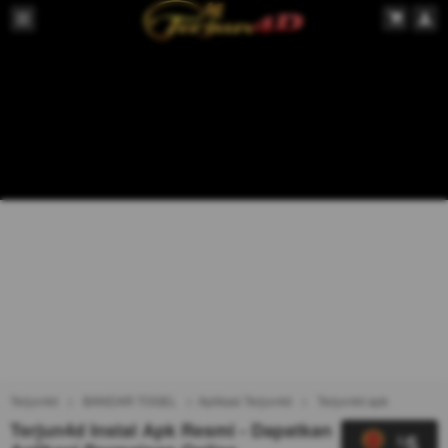
Terjun4d
BANDAR TOGEL
Aplikasi Terjun4d
Terjun4d apk
Terjun4d Instal Apk Resmi - Dapatkan
5
$