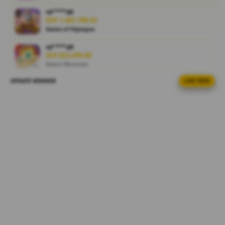
ra****a0
V
IDR 1,467,768.02
i
Gates of Olympus
e
w
ra****a9
IDR 823,599.80
l
Sweet Bonanza
i
c
UPDATE WINNER
LIVE FEED
ka****u5
e
IDR 732,203.42
n
Mahjong Ways Black
s
ni****o3
e
IDR 752,729.66
d
Gate Slots 88
e
t
ri****o7
IDR 443,214.92
a
Mahjong Ways Black
i
l
al****a6
s
IDR 778,320.22
Lucky Twins Nexus