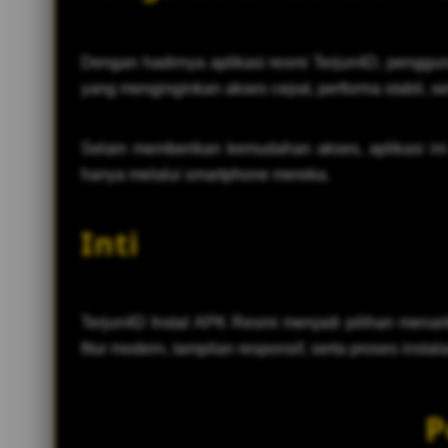
Dengan hadirnya aplikasi resmi Terjun4D, pengguna
yang menginginkan akses cepat, performa stabil, s
Selain memberikan kemudahan akses, aplikasi ini
hanya melalui smartphone mereka.
Inti
Terjun4D Instal APK Resmi menjadi pilihan menar
fitur modern, tampilan responsif, serta proses in
P