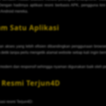
 Dengan hadirnya aplikasi resmi berbasis APK, pengguna kin
t Android mereka.
m Satu Aplikasi
an akses yang lebih efisien dibandingkan penggunaan browse
tik tanpa perlu mengetik alamat website setiap kali ingin ber
ebih modern dan responsif sehingga nyaman digunakan baik ole
K Resmi Terjun4D
asi resmi Terjun4D: