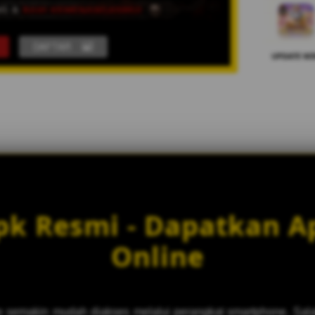
DAFTAR
UPDATE W
Apk Resmi - Dapatkan A
Online
nline semakin mudah diakses melalui perangkat smartphone. Sa