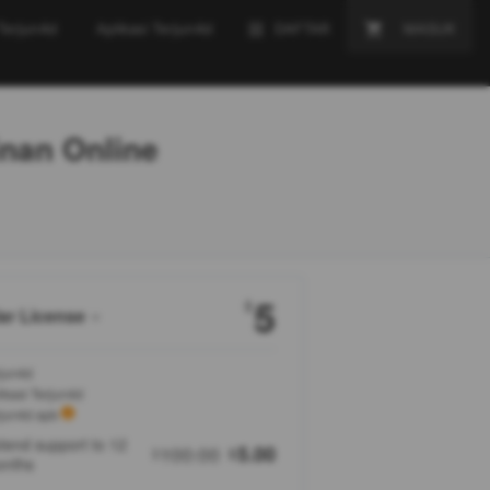
Terjun4d
Aplikasi Terjun4d
DAFTAR
MASUK
inan Online
5
$
ar License
88
lar License
$
SELECTED
luded:
jun4d
luded:
un4d merupakan tempat penyedia
ikasi Terjun4d
luded:
jun4d apk
ainan online dengan sistem terbaik yang
anda instal di beberapa platform seperti
tend support to 12
100.00
5.00
$
$
store hingga app store.
nths