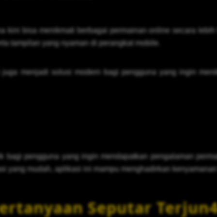
 kini bisa menikmati berbagai permainan online secara lebih f
erta tampilan yang nyaman di perangkat mobile.
 juga menjadi solusi modern bagi pengguna yang ingin meni
ik bagi pengguna yang ingin mendapatkan pengalaman permain
stalasi yang mudah, aplikasi ini mampu menghadirkan kenyaman
ertanyaan Seputar Terjun