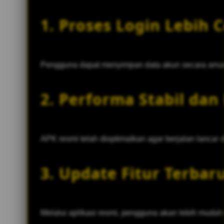
1. Proses Login Lebih 
Pengguna dapat menyimpan data akun secara aman s
2. Performa Stabil dan
APK resmi telah dioptimalkan agar berjalan lancar
3. Update Fitur Terbar
Melalui aplikasi resmi, pengguna akan lebih mudah