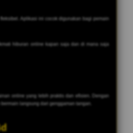
leksibel. Aplikasi ini cocok digunakan bagi pemain
kmati hiburan online kapan saja dan di mana saja
an online yang lebih praktis dan efisien. Dengan
an bermain langsung dari genggaman tangan.
4d