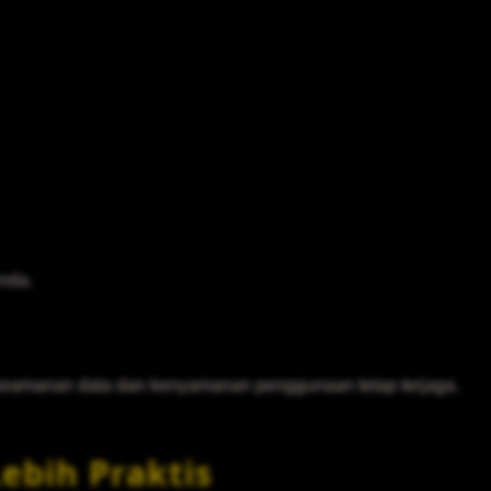
nda.
 keamanan data dan kenyamanan penggunaan tetap terjaga.
ebih Praktis