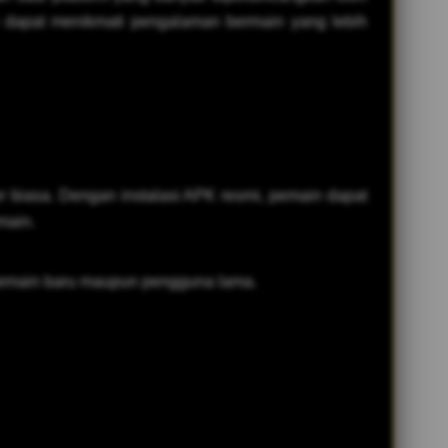
i dapat menikmati pengalaman bermain yang lebih
r biasa. Dengan instalasi APK resmi, pemain dapat
main.
h pemain baru maupun pengguna lama.