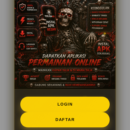
LOGIN
DAFTAR