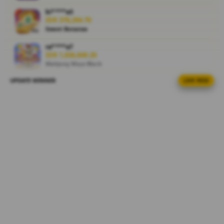
bi****a3
V
IDR 378,294.70
i
Sweet Bonanza
e
w
ra****a7
IDR 1,836,849.20
l
Mahjong Ways Black
i
c
UPDATE WINNER
LIVE FEED
fi****o8
e
IDR 1,954,142.00
n
Spin Rush 88
s
ra****a2
e
IDR 1,997,389.62
d
Sweet Bonanza
e
t
di****n8
IDR 749,569.38
a
Gates of Olympus
i
l
ra****a2
s
IDR 946,927.80
Gates of Olympus