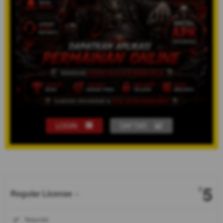
LOGIN
DAFTAR
Show More
5
$
Regular License
Regular
Included:
Terjun4d