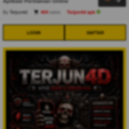
Aplikasi Permainan Online
By
Terjun4d
404
sales
Terjun4d apk
LOGIN
DAFTAR