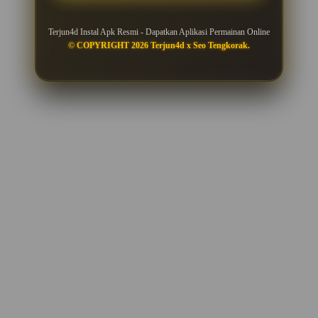
Terjun4d Instal Apk Resmi - Dapatkan Aplikasi Permainan Online
© COPYRIGHT 2026 Terjun4d x Seo Tengkorak.