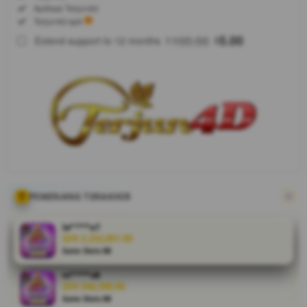
License
Included:
Aplikasi Terjun4d
SELECTED
Included:
Terjun4d apk
88
$
100.00
5.00
Extend support to 12 months
$
$
Terjun4d
merupakan
tempat
penyedia
permainan
online
dengan
sistem
terbaik
yang dapa
anda instal
PEMENANG TERAKHIR
di
beberapa
la****u7
platform
IDR 2,232,891.00
Gate Slots 88
seperti
playstore
ni****o8
hingga app
IDR 546,598.06
store.
Gate Slots 88