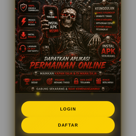
LOGIN
DAFTAR