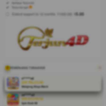
License
Included:
Aplikasi Terjun4d
SELECTED
Included:
Terjun4d apk
88
$
100.00
5.00
Extend support to 12 months
$
$
Terjun4d
merupakan
tempat
penyedia
permainan
online
dengan
sistem
terbaik
yang dapa
anda instal
PEMENANG TERAKHIR
di
beberapa
ri****o0
platform
IDR 783,213.00
Mahjong Ways Black
seperti
playstore
ra****a3
hingga app
IDR 813,510.52
store.
Spin Rush 88