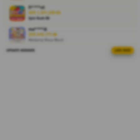
fi****o3
V
IDR 1,331,239.66
i
Spin Rush 88
e
w
ma****i8
IDR 619,177.08
l
Mahjong Ways Black
i
c
UPDATE WINNER
LIVE FEED
al****a4
e
IDR 1,609,925.68
n
Gate Slots 88
s
fi****o4
e
IDR 1,672,070.20
d
Sweet Bonanza
e
t
ka****u3
IDR 1,227,992.64
a
Sweet Bonanza
i
l
ni****o9
s
IDR 1,471,208.74
Mahjong Ways Black