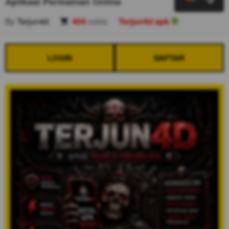
Aplikasi Permainan Online
By
Terjun4d
404
sales
Terjun4d apk
LOGIN
DAFTAR