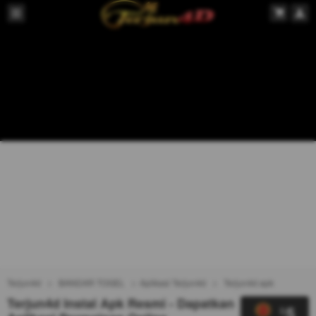
Terjun4d
BANDAR TOGEL
Aplikasi Terjun4d
Terjun4d apk
Terjun4d Instal Apk Resmi - Dapatkan
5
$