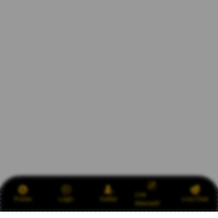
Link
Promo
Login
Daftar
Live Chat
Alternatif