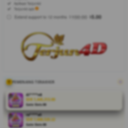
License
Included:
Aplikasi Terjun4d
SELECTED
Included:
Terjun4d apk
88
$
100.00
5.00
Extend support to 12 months
$
$
Terjun4d
merupakan
tempat
penyedia
permainan
online
dengan
sistem
terbaik
yang dapa
anda instal
PEMENANG TERAKHIR
di
beberapa
di****n8
platform
IDR 1,445,313.00
Gate Slots 88
seperti
playstore
ra****a5
hingga app
IDR 1,688,520.22
store.
Gate Slots 88