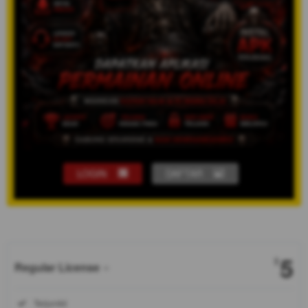
LOGIN
DAFTAR
Show More
5
$
Regular License
Regular
Included:
Terjun4d