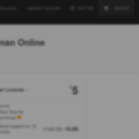
Terjun4d
Aplikasi Terjun4d
DAFTAR
MASUK
inan Online
5
$
ar License
88
lar License
$
SELECTED
luded:
jun4d
luded:
un4d merupakan tempat penyedia
ikasi Terjun4d
luded:
jun4d apk
ainan online dengan sistem terbaik yang
anda instal di beberapa platform seperti
tend support to 12
100.00
5.00
$
$
store hingga app store.
nths