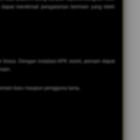
i dapat menikmati pengalaman bermain yang lebih
r biasa. Dengan instalasi APK resmi, pemain dapat
main.
h pemain baru maupun pengguna lama.