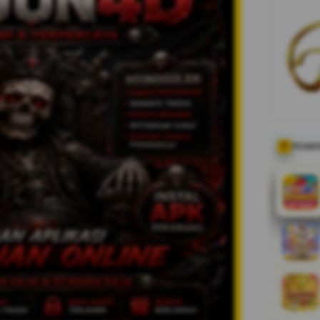
V
i
e
w
l
i
c
e
n
PEME
s
e
d
e
t
a
i
l
s