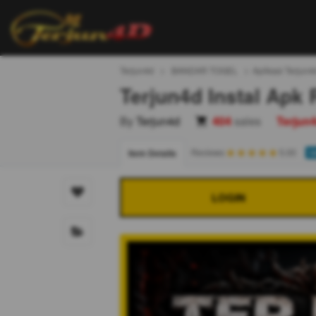
Terjun4d
BANDAR TOGEL
Aplikasi Terjun4
Terjun4d Instal Apk
By
Terjun4d
404
sales
Terjun
5.00
Reviews
5.00
Item Details
10
stars
LOGIN