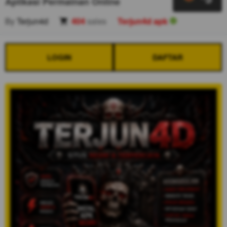
Aplikasi Permainan Online
By
Terjun4d
404
sales
Terjun4d apk
LOGIN
DAFTAR