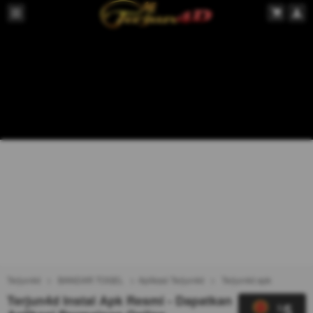
Terjun4d
BANDAR TOGEL
Aplikasi Terjun4d
Terjun4d apk
Terjun4d Instal Apk Resmi - Dapatkan
5
$