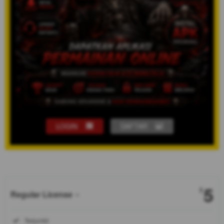
LOGIN
DAFTAR
Show More
5
$
Regular License
Regular
Included:
Terjun4d