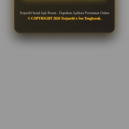
Terjun4d Instal Apk Resmi - Dapatkan Aplikasi Permainan Online
© COPYRIGHT 2026 Terjun4d x Seo Tengkorak.