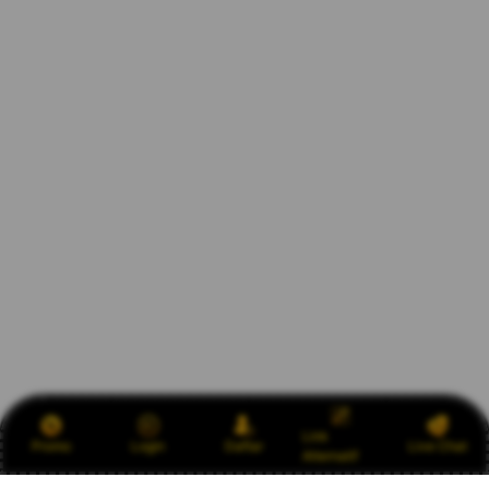
Link
Promo
Login
Daftar
Live Chat
Alternatif