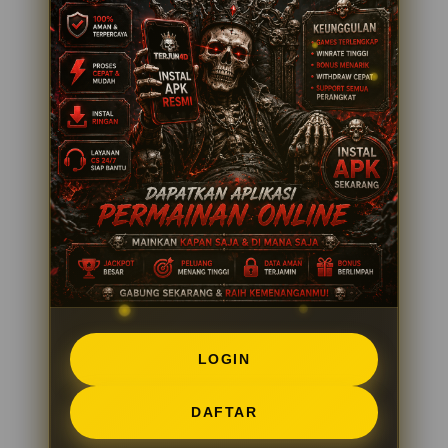
LOGIN
DAFTAR