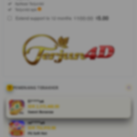
License
Included:
Aplikasi Terjun4d
SELECTED
Included:
Terjun4d apk
88
$
100.00
5.00
Extend support to 12 months
$
$
Terjun4d
merupakan
tempat
penyedia
permainan
online
dengan
sistem
terbaik
yang dapa
anda instal
PEMENANG TERAKHIR
di
beberapa
fi****o4
platform
IDR 2,315,468.00
Sweet Bonanza
seperti
playstore
re****a4
hingga app
IDR 752,910.88
store.
PG Soft Hot