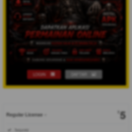
LOGIN
DAFTAR
Show More
5
$
Regular License
Regular
Included:
Terjun4d