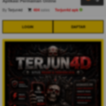
Aplikasi Permainan Online
By
Terjun4d
404
sales
Terjun4d apk
LOGIN
DAFTAR