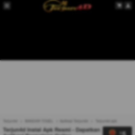
Terjun4d
BANDAR TOGEL
Aplikasi Terjun4d
Terjun4d apk
Terjun4d Instal Apk Resmi - Dapatkan
5
$