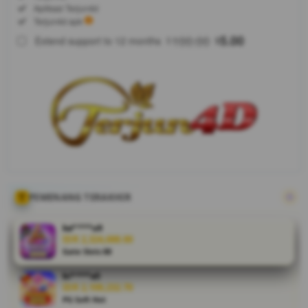
License
Included:
Aplikasi Terjun4d
SELECTED
Included:
Terjun4d apk
88
$
100.00
5.00
Extend support to 12 months
$
$
Terjun4d
merupakan
tempat
penyedia
permainan
online
dengan
sistem
terbaik
yang dapa
anda instal
PEMENANG TERAKHIR
di
beberapa
ka****u9
platform
IDR 2,324,688.00
Gate Slots 88
seperti
playstore
bi****a5
hingga app
IDR 2,109,232.70
store.
PG Soft Hot