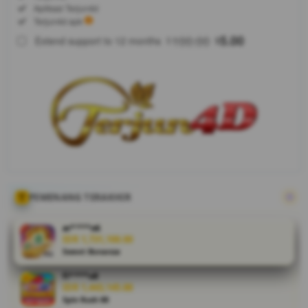
License
Included:
Aplikasi Terjun4d
SELECTED
Included:
Terjun4d apk
88
$
100.00
5.00
Extend support to 12 months
$
$
Terjun4d
merupakan
tempat
penyedia
permainan
online
dengan
sistem
terbaik
yang dapa
anda instal
PEMENANG TERAKHIR
di
beberapa
ar****o6
platform
IDR 1,731,100.00
Sweet Bonanza
seperti
playstore
fi****o8
hingga app
IDR 1,443,145.88
store.
Spin Rush 88