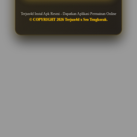
Terjun4d Instal Apk Resmi - Dapatkan Aplikasi Permainan Online
© COPYRIGHT 2026 Terjun4d x Seo Tengkorak.