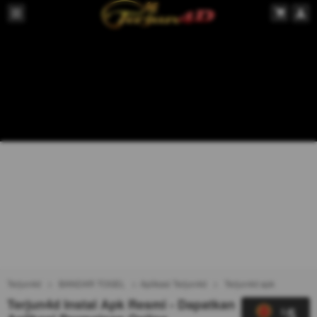
Terjun4d
BANDAR TOGEL
Aplikasi Terjun4d
Terjun4d apk
Terjun4d Instal Apk Resmi - Dapatkan
5
$