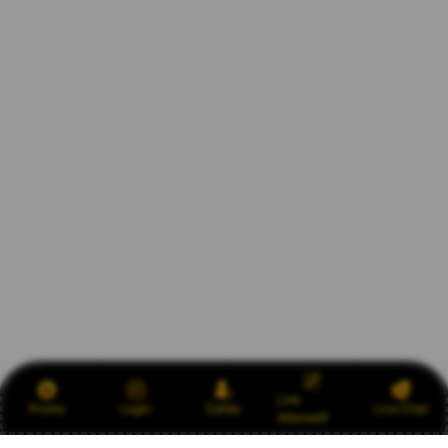
Link
Promo
Login
Daftar
Live Chat
Alternatif