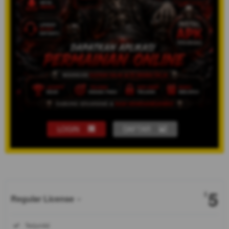
LOGIN
DAFTAR
Show More
5
$
Regular License
Regular
Included:
Terjun4d