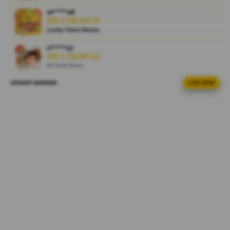
re****a9
V
IDR 2,136,515.74
i
Lucky Twins Nexus
e
w
ri****o2
IDR 1,738,991.22
l
PG Soft Picks
i
c
UPDATE WINNER
LIVE FEED
sa****a4
e
IDR 1,037,843.66
n
Lucky Twins Nexus
s
al****a9
e
IDR 1,861,544.32
d
Gates of Olympus
e
t
ar****o9
IDR 1,157,576.78
a
Lucky Twins Nexus
i
l
bi****a8
s
IDR 732,402.68
Gates of Olympus