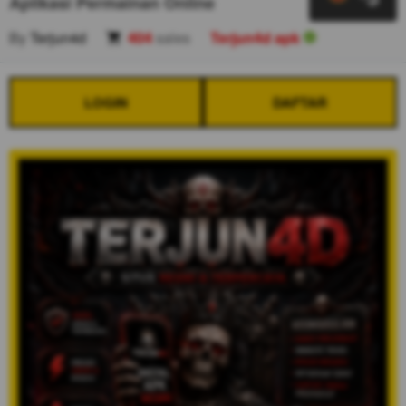
Aplikasi Permainan Online
By
Terjun4d
404
sales
Terjun4d apk
LOGIN
DAFTAR