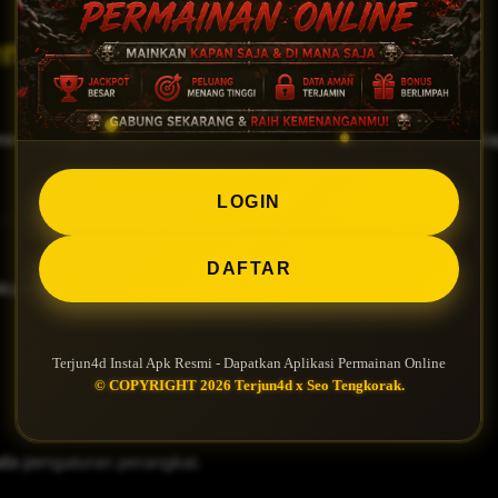
endly
hone sehingga navigasi menu menjadi lebih mudah digunakan ka
LOGIN
un4D
DAFTAR
ukup sederhana:
Terjun4d Instal Apk Resmi - Dapatkan Aplikasi Permainan Online
© COPYRIGHT 2026 Terjun4d x Seo Tengkorak.
pada pengaturan perangkat.