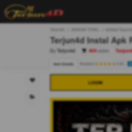
Terjun4d
BANDAR TOGEL
Aplikasi Terjun4
Terjun4d Instal Apk
By
Terjun4d
404
sales
Terjun
5.00
Reviews
5.00
Item Details
10
stars
LOGIN