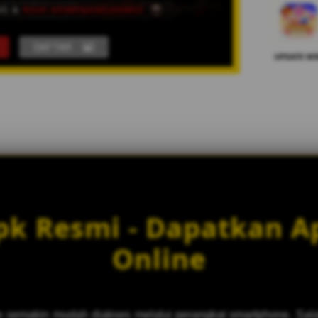
DAFTAR
UPDATE W
Apk Resmi - Dapatkan A
Online
nline semakin mudah diakses melalui perangkat smartphone. Sa