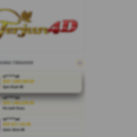
NANG TERAKHIR
vi****o0
IDR 1,850,369.00
Spin Rush 88
ra****a3
IDR 1,962,639.66
PG Soft Picks
re****a4
IDR 521,132.96
Gate Slots 88