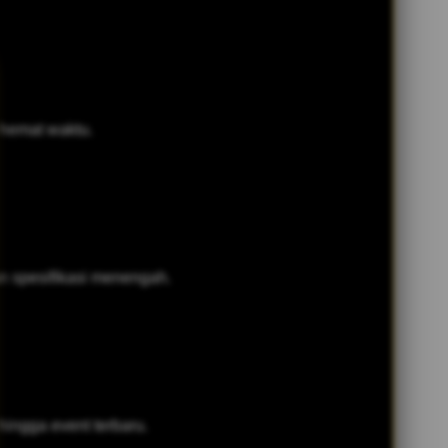
 hemat waktu.
an spesifikasi menengah.
ingga event terbaru.