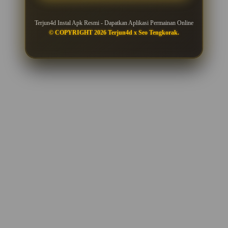
Terjun4d Instal Apk Resmi - Dapatkan Aplikasi Permainan Online
© COPYRIGHT 2026 Terjun4d x Seo Tengkorak.