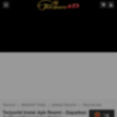
Terjun4d
BANDAR TOGEL
Aplikasi Terjun4d
Terjun4d apk
Terjun4d Instal Apk Resmi - Dapatkan
5
$