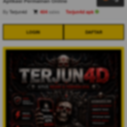
Aplikasi Permainan Online
By
Terjun4d
404
sales
Terjun4d apk
LOGIN
DAFTAR