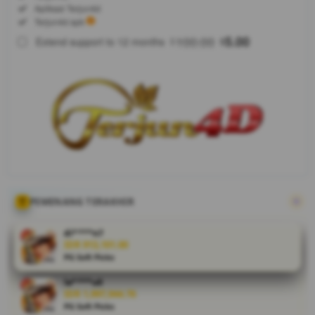
License
Included:
Aplikasi Terjun4d
SELECTED
Included:
Terjun4d apk
88
$
100.00
5.00
Extend support to 12 months
$
$
Terjun4d
merupakan
tempat
penyedia
permainan
online
dengan
sistem
terbaik
yang dapa
anda instal
PEMENANG TERAKHIR
di
beberapa
di****n7
platform
IDR 913,101.00
PG Soft Picks
seperti
playstore
la****u0
hingga app
IDR 1,997,944.76
store.
PG Soft Picks