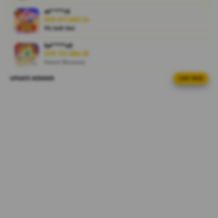
at****r6
V
IDR 617,645.32
i
PG Soft Hot
e
w
ka****u6
IDR 731,684.36
l
Sweet Bonanza
i
c
UPDATE WINNER
LIVE FEED
al****a8
e
IDR 268,691.86
n
Spin Rush 88
s
fi****o1
e
IDR 1,735,897.36
d
Gates of Olympus
e
t
at****r8
IDR 1,463,148.14
a
Mahjong Ways Black
i
l
al****a9
s
IDR 713,734.56
Lucky Twins Nexus