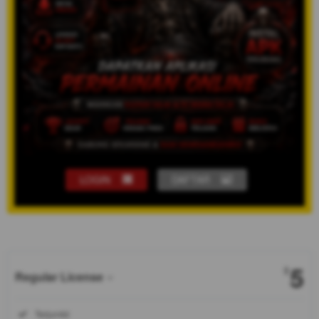
LOGIN
DAFTAR
Show More
5
$
Regular License
Regular
Included:
Terjun4d