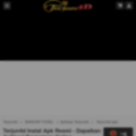
Terjun4d
BANDAR TOGEL
Aplikasi Terjun4d
Terjun4d apk
Terjun4d Instal Apk Resmi - Dapatkan
5
$