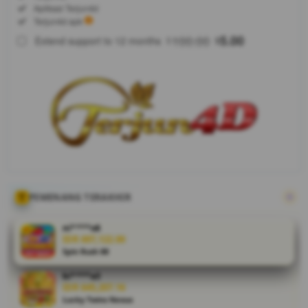
License
Included:
Aplikasi Terjun4d
SELECTED
Included:
Terjun4d apk
88
$
100.00
5.00
Extend support to 12 months
$
$
Terjun4d
merupakan
tempat
penyedia
permainan
online
dengan
sistem
terbaik
yang dapa
anda instal
PEMENANG TERAKHIR
di
beberapa
ni****o8
platform
IDR 697,122.00
Spin Rush 88
seperti
playstore
bi****a3
hingga app
IDR 645,207.16
store.
Lucky Twins Nexus