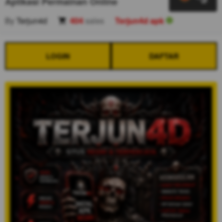
Aplikasi Permainan Online
By
Terjun4d
404
sales
Terjun4d apk
LOGIN
DAFTAR