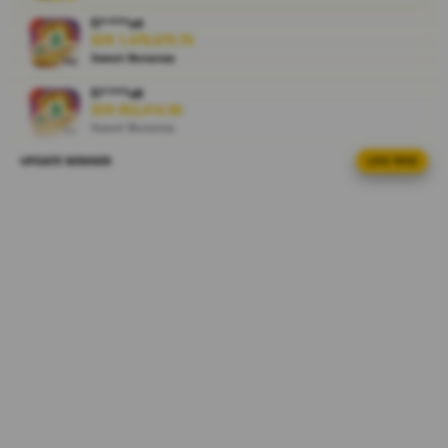
fi****o4
V
IDR 1,478,679.76
i
Sweet Bonanza
e
w
fi****o8
IDR 953,614.90
l
Sweet Bonanza
i
c
UPDATE WINNER
LIVE FEED
vi****o2
e
IDR 1,401,312.76
n
Gates of Olympus
s
di****n4
e
IDR 1,244,227.82
d
Mahjong Ways Black
e
t
ri****o6
IDR 2,078,490.08
a
Lucky Twins Nexus
i
l
bi****a2
s
IDR 1,538,592.24
PG Soft Hot