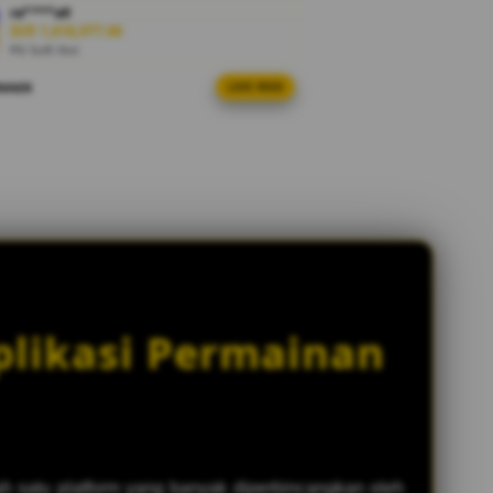
ra****a9
IDR 1,618,977.66
PG Soft Hot
INNER
LIVE FEED
at****r1
IDR 1,495,667.70
Gates of Olympus
re****a9
IDR 719,071.94
Sweet Bonanza
fi****o6
IDR 1,470,273.94
Gate Slots 88
sa****a3
plikasi Permainan
IDR 1,066,245.18
Gate Slots 88
lah satu platform yang banyak diperbincangkan oleh