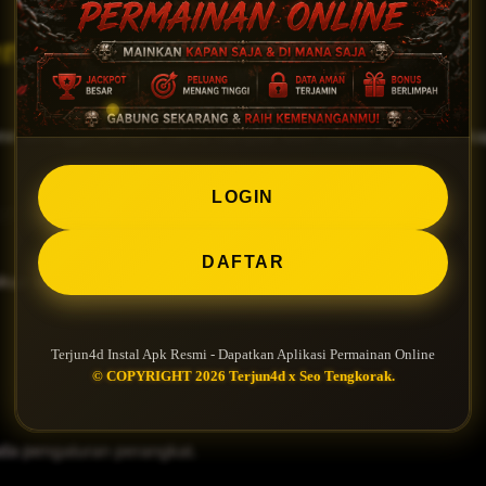
endly
hone sehingga navigasi menu menjadi lebih mudah digunakan ka
LOGIN
un4D
DAFTAR
ukup sederhana:
Terjun4d Instal Apk Resmi - Dapatkan Aplikasi Permainan Online
© COPYRIGHT 2026 Terjun4d x Seo Tengkorak.
pada pengaturan perangkat.