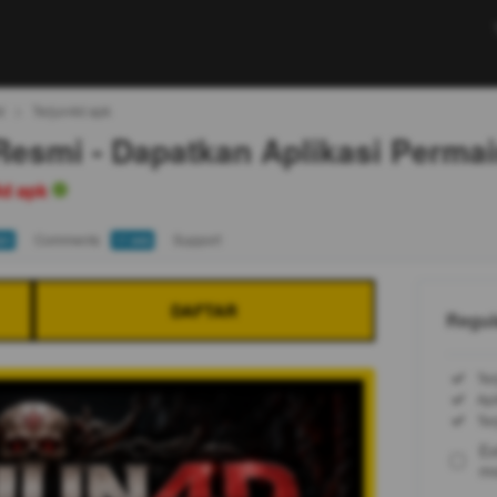
d
Terjun4d apk
 Resmi - Dapatkan Aplikasi Perma
4d apk
Comments
Support
01
17.945
DAFTAR
Regul
Regu
Inc
Ter
Inc
Terj
Apl
Inc
Ter
perm
dapa 
Ex
play
mo