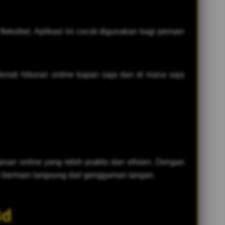
leksibel. Aplikasi ini cocok digunakan bagi pemain
kmati hiburan online kapan saja dan di mana saja
an online yang lebih praktis dan efisien. Dengan
an bermain langsung dari genggaman tangan.
4d