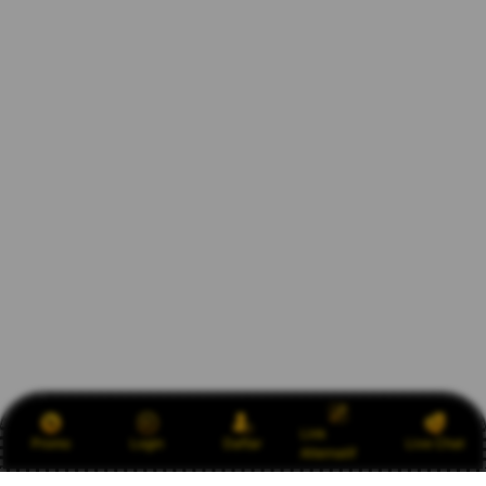
Link
Promo
Login
Daftar
Live Chat
Alternatif