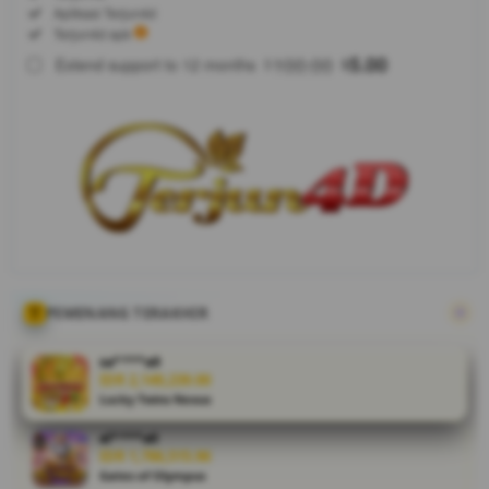
License
Included:
Aplikasi Terjun4d
SELECTED
Included:
Terjun4d apk
88
$
100.00
5.00
Extend support to 12 months
$
$
Terjun4d
merupakan
tempat
penyedia
permainan
online
dengan
sistem
terbaik
yang dapa
anda instal
PEMENANG TERAKHIR
di
beberapa
sa****a9
platform
IDR 2,149,239.00
Lucky Twins Nexus
seperti
playstore
al****a0
hingga app
IDR 1,786,515.96
store.
Gates of Olympus