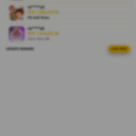
ni****o3
V
IDR 1,096,419.54
i
PG Soft Picks
e
w
ra****a5
IDR 1,814,052.38
l
Gate Slots 88
i
c
UPDATE WINNER
LIVE FEED
vi****o0
e
IDR 406,476.46
n
PG Soft Picks
s
ma****i5
e
IDR 1,317,680.96
d
Spin Rush 88
e
t
ni****o3
IDR 1,892,848.64
a
Gates of Olympus
i
l
bi****a8
s
IDR 1,629,981.24
Gates of Olympus