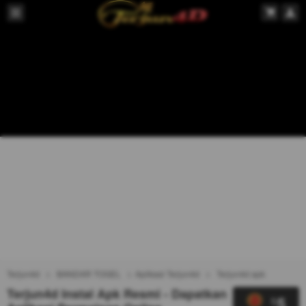
Terjun4d
BANDAR TOGEL
Aplikasi Terjun4d
Terjun4d apk
Terjun4d Instal Apk Resmi - Dapatkan
5
$