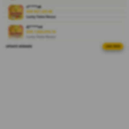
ri****o6
V
IDR 937,325.60
i
Lucky Twins Nexus
e
w
di****n4
IDR 1,923,414.14
l
Lucky Twins Nexus
i
c
UPDATE WINNER
LIVE FEED
re****a6
e
IDR 331,307.88
n
PG Soft Picks
s
vi****o6
e
IDR 699,021.30
d
Sweet Bonanza
e
t
sa****a0
IDR 1,737,069.96
a
Sweet Bonanza
i
l
ar****o6
s
IDR 1,327,857.98
Spin Rush 88