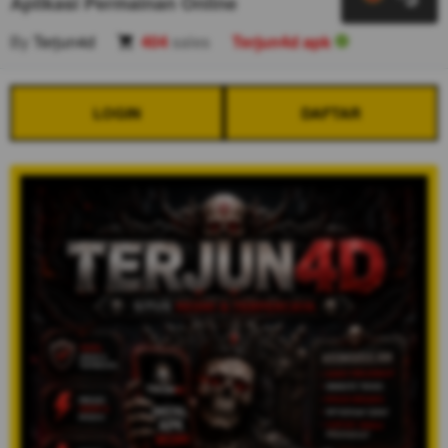
Aplikasi Permainan Online
By
Terjun4d
404
sales
Terjun4d apk
LOGIN
DAFTAR