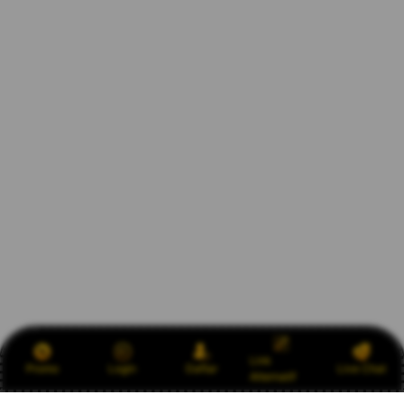
Link
Promo
Login
Daftar
Live Chat
Alternatif