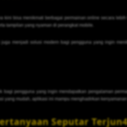
 kini bisa menikmati berbagai permainan online secara lebih f
erta tampilan yang nyaman di perangkat mobile.
 juga menjadi solusi modern bagi pengguna yang ingin meni
ik bagi pengguna yang ingin mendapatkan pengalaman permain
stalasi yang mudah, aplikasi ini mampu menghadirkan kenyaman
ertanyaan Seputar Terjun