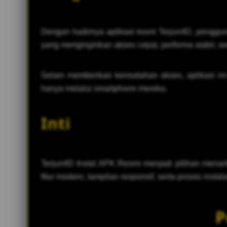
Dengan hadirnya aplikasi resmi Terjun4D, pengguna
yang menginginkan akses cepat, performa stabil, s
Selain memberikan kemudahan akses, aplikasi ini
hanya melalui smartphone mereka.
Inti
Terjun4D Instal APK Resmi menjadi pilihan menar
fitur modern, tampilan responsif, serta proses in
P