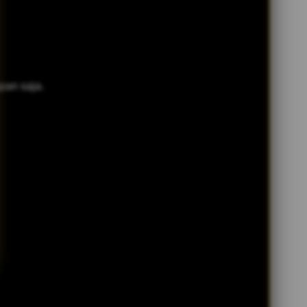
pan saja.