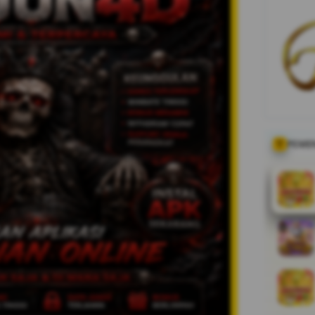
V
i
e
w
l
i
c
e
n
PEME
s
e
d
e
t
a
i
l
s