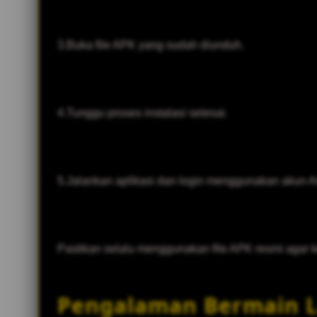
3.Buka file APK yang sudah diunduh.
4.Tunggu proses instalasi selesai.
5.Jalankan aplikasi dan login menggunakan akun A
Pastikan selalu menggunakan file APK resmi agar
Pengalaman Bermain L