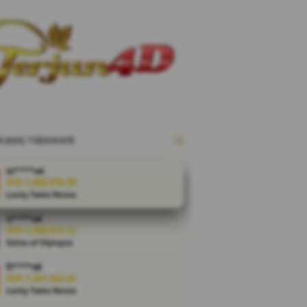
NANG TERAKHIR
ni****o4
IDR 1,986,876.00
Lucky Twins Nexus
ri****o4
IDR 1,280,812.12
Gates of Olympus
fi****o6
IDR 1,291,652.52
Lucky Twins Nexus