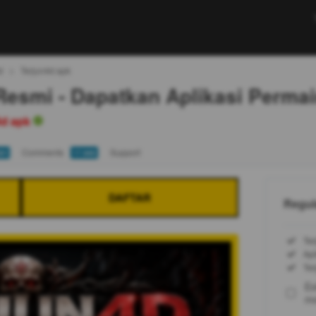
d
Terjun4d apk
 Resmi - Dapatkan Aplikasi Perma
4d apk
Comments
Support
01
17.945
DAFTAR
Regul
Regu
Inc
Ter
Inc
Terj
Apl
Inc
Ter
perm
dapa 
Ex
play
mo