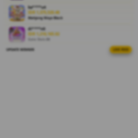
ka****u4
V
IDR 1,375,520.48
i
Mahjong Ways Black
e
w
di****n0
IDR 1,210,165.02
l
Gate Slots 88
i
c
UPDATE WINNER
LIVE FEED
ni****o1
e
IDR 499,635.02
n
Lucky Twins Nexus
s
fi****o5
e
IDR 2,009,801.96
d
Sweet Bonanza
e
t
ka****u0
IDR 1,331,434.00
a
PG Soft Hot
i
l
re****a6
s
IDR 369,199.26
Spin Rush 88