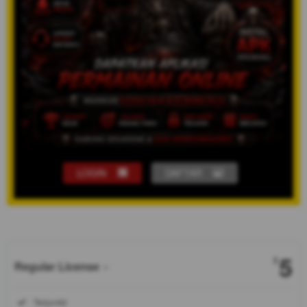
LOGIN
DAFTAR
Show More
5
$
Regular License
Regular
Included:
Terjun4d