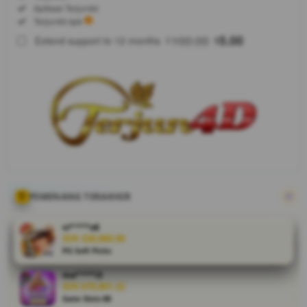
License
Included:
Aplikasi Terjun4d
SELECTED
Included:
Terjun4d apk
88
$
100.00
5.00
Extend support to 12 months
$
$
Terjun4d
merupakan
tempat
penyedia
permainan
online
dengan
sistem
terbaik
yang dapa
anda instal
PEMENANG TERAKHIR
di
beberapa
vi****o8
platform
IDR 328,860.00
PG Soft Picks
seperti
playstore
ma****i5
hingga app
IDR 679,801.32
store.
Gate Slots 88