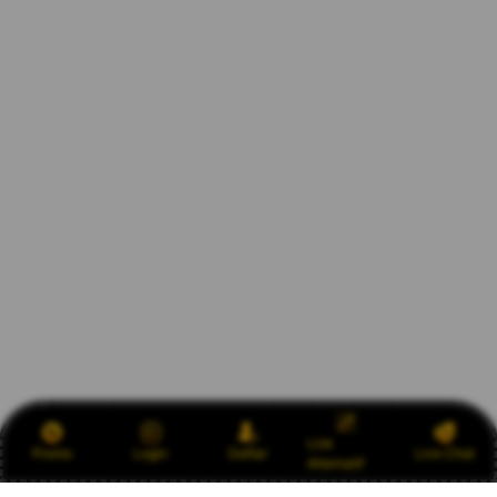
Link
Promo
Login
Daftar
Live Chat
Alternatif