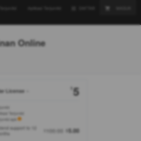
Terjun4d
Aplikasi Terjun4d
DAFTAR
MASUK
inan Online
5
$
ar License
88
lar License
$
SELECTED
luded:
jun4d
luded:
un4d merupakan tempat penyedia
ikasi Terjun4d
luded:
jun4d apk
ainan online dengan sistem terbaik yang
anda instal di beberapa platform seperti
tend support to 12
100.00
5.00
$
$
store hingga app store.
nths