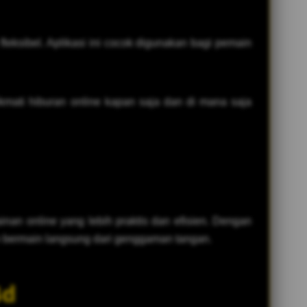
leksibel. Aplikasi ini cocok digunakan bagi pemain
kmati hiburan online kapan saja dan di mana saja
an online yang lebih praktis dan efisien. Dengan
an bermain langsung dari genggaman tangan.
4d