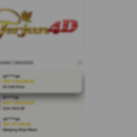
NANG TERAKHIR
ra****a4
IDR 1,919,944.00
PG Soft Picks
fi****o5
IDR 1,523,610.84
Gate Slots 88
ra****a4
IDR 377,496.84
Mahjong Ways Black