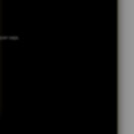
pan saja.