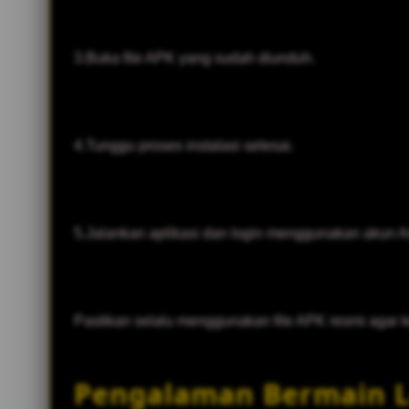
3.Buka file APK yang sudah diunduh.
4.Tunggu proses instalasi selesai.
5.Jalankan aplikasi dan login menggunakan akun A
Pastikan selalu menggunakan file APK resmi agar
Pengalaman Bermain L