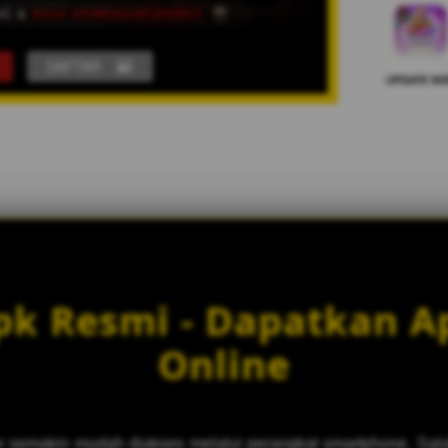
DAFTAR
UPDATE W
Apk Resmi - Dapatkan A
Online
nline semakin mudah diakses melalui perangkat smartphone. Sa