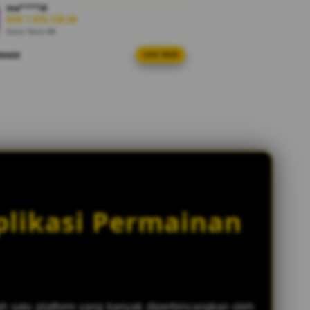
ma****i8
IDR 1,976,128.66
Gate Slots 88
INNER
LIVE FEED
ka****u0
IDR 780,633.44
PG Soft Hot
vi****o7
IDR 2,269,948.60
Gates of Olympus
sa****a4
IDR 646,147.70
Mahjong Ways Black
ka****u2
plikasi Permainan
IDR 1,869,240.84
Mahjong Ways Black
lah satu platform yang banyak diperbincangkan oleh