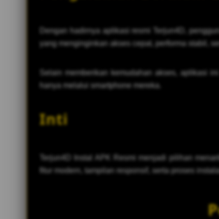
Dengan hadirnya aplikasi resmi Terjun4D, pengguna
yang menginginkan akses cepat, performa stabil, s
Selain memberikan kemudahan akses, aplikasi ini
hanya melalui smartphone mereka.
Inti
Terjun4D Instal APK Resmi menjadi pilihan menar
fitur modern, tampilan responsif, serta proses in
P