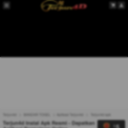
Terjun4d
BANDAR TOGEL
Aplikasi Terjun4d
Terjun4d apk
Terjun4d Instal Apk Resmi - Dapatkan
5
$