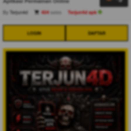
Aplikasi Permainan Online
By
Terjun4d
404
sales
Terjun4d apk
LOGIN
DAFTAR