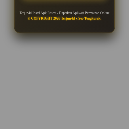
Terjun4d Instal Apk Resmi - Dapatkan Aplikasi Permainan Online
© COPYRIGHT 2026 Terjun4d x Seo Tengkorak.