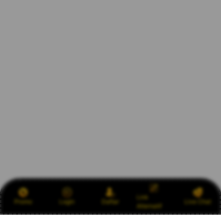
Link
Promo
Login
Daftar
Live Chat
Alternatif