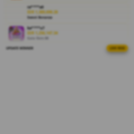
ra****a0
V
IDR 1,389,698.28
i
Sweet Bonanza
e
w
ka****u7
IDR 1,256,147.34
l
Gate Slots 88
i
c
UPDATE WINNER
LIVE FEED
ma****i1
e
IDR 797,139.22
n
Mahjong Ways Black
s
ka****u0
e
IDR 985,540.78
d
PG Soft Picks
e
t
ni****o8
IDR 1,644,742.88
a
Spin Rush 88
i
l
vi****o6
s
IDR 1,854,349.64
PG Soft Picks