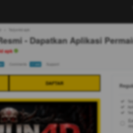
d
Terjun4d apk
 Resmi - Dapatkan Aplikasi Perma
4d apk
Comments
Support
01
17.945
DAFTAR
Regul
Regu
Inc
Ter
Inc
Terj
Apl
Inc
Ter
perm
dapa 
Ex
play
mo