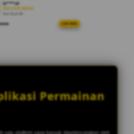
la****u0
IDR 2,075,458.54
Spin Rush 88
INNER
LIVE FEED
sa****a2
IDR 1,803,544.90
PG Soft Picks
la****u0
IDR 1,272,002.04
Gates of Olympus
vi****o9
IDR 2,046,223.90
Mahjong Ways Black
ri****o9
plikasi Permainan
IDR 304,415.16
Mahjong Ways Black
lah satu platform yang banyak diperbincangkan oleh