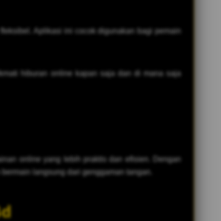
leksibel. Aplikasi ini cocok digunakan bagi pemain
kmati hiburan online kapan saja dan di mana saja
an online yang lebih praktis dan efisien. Dengan
an bermain langsung dari genggaman tangan.
4d