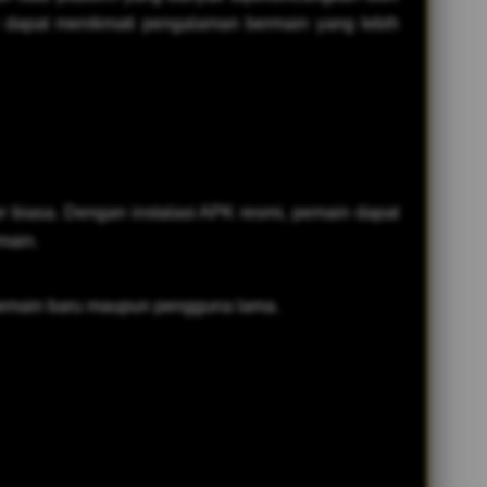
i dapat menikmati pengalaman bermain yang lebih
r biasa. Dengan instalasi APK resmi, pemain dapat
main.
h pemain baru maupun pengguna lama.