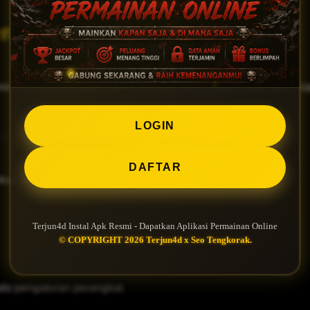
endly
hone sehingga navigasi menu menjadi lebih mudah digunakan ka
LOGIN
un4D
DAFTAR
ukup sederhana:
Terjun4d Instal Apk Resmi - Dapatkan Aplikasi Permainan Online
© COPYRIGHT 2026 Terjun4d x Seo Tengkorak.
pada pengaturan perangkat.