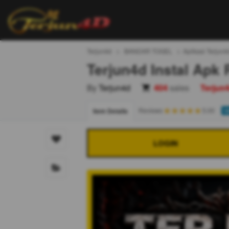
Terjun4d
BANDAR TOGEL
Aplikasi Terjun4
Terjun4d Instal Apk
By
Terjun4d
404
sales
Terjun
5.00
Reviews
5.00
Item Details
10
stars
LOGIN