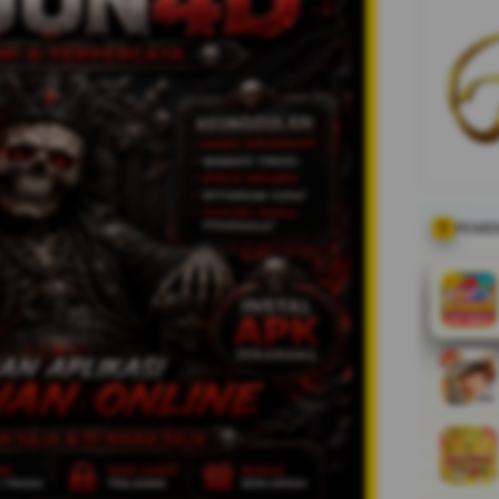
V
i
e
w
l
i
c
e
n
PEME
s
e
d
e
t
a
i
l
s